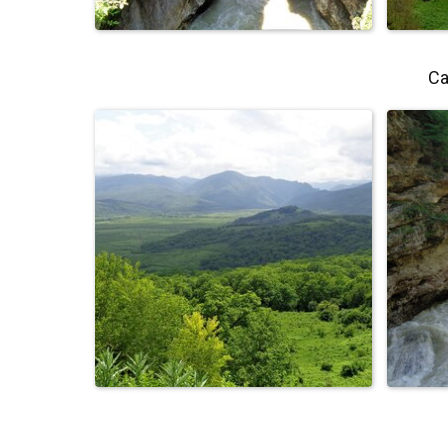
Са
Река