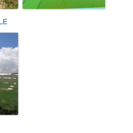
Термальный источник Псыгупс