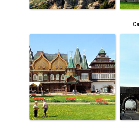
Са
Метеоры